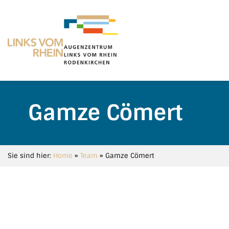
Gamze Cömert
Sie sind hier:
Home
»
Team
»
Gamze Cömert